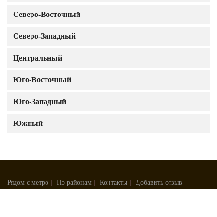
Северо-Восточный
Северо-Западный
Центральный
Юго-Восточный
Юго-Западный
Южный
Рядом с метро
|
По районам
|
Контакты
|
Добавить отзыв
© 2026 Поможем найти лучшие
зоомагазины
в Москве и МО.
Удобный поиск по округу, району и метро.