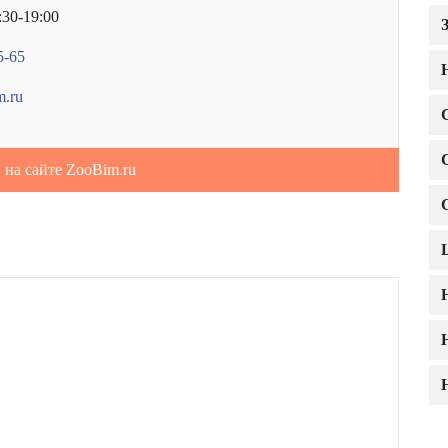
:30-19:00
5-65
m.ru
 на сайте ZooBim.ru