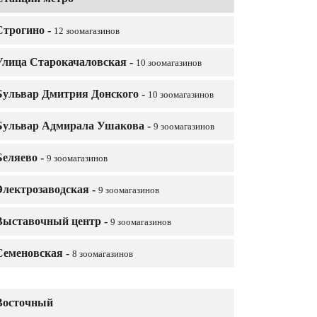
Строгино -
12 зоомагазинов
Улица Старокачаловская -
10 зоомагазинов
Бульвар Дмитрия Донского -
10 зоомагазинов
Бульвар Адмирала Ушакова -
9 зоомагазинов
Беляево -
9 зоомагазинов
Электрозаводская -
9 зоомагазинов
Выставочный центр -
9 зоомагазинов
Семеновская -
8 зоомагазинов
Восточный