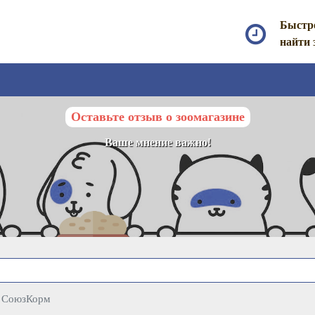
Быстр
найти 
Оставьте отзыв о зоомагазине
Ваше мнение важно!
СоюзКорм