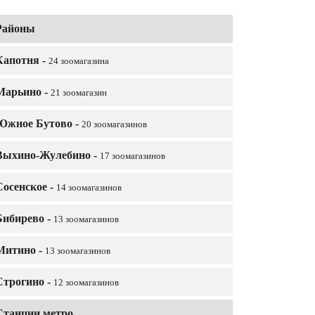
Районы
Капотня -
24 зоомагазина
Марьино -
21 зоомагазин
Южное Бутово -
20 зоомагазинов
Выхино-Жулебино -
17 зоомагазинов
Сосенское -
14 зоомагазинов
Бибирево -
13 зоомагазинов
Митино -
13 зоомагазинов
Строгино -
12 зоомагазинов
Станции метро