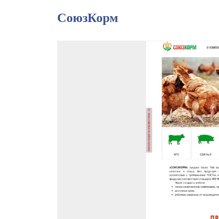
СоюзКорм