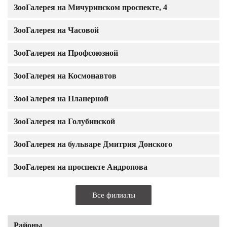
ЗооГалерея на Мичуринском проспекте, 4
ЗооГалерея на Часовой
ЗооГалерея на Профсоюзной
ЗооГалерея на Космонавтов
ЗооГалерея на Планерной
ЗооГалерея на Голубинской
ЗооГалерея на бульваре Дмитрия Донского
ЗооГалерея на проспекте Андропова
Все филиалы
Районы