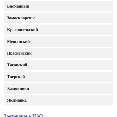
Басманный
Замоскворечье
Красносельский
Мещанский
Пресненский
Таганский
Тверской
Хамовники
Якиманка
Зоотовары в ЦАО