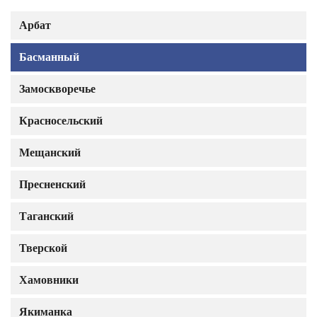
Арбат
Басманный
Замоскворечье
Красносельский
Мещанский
Пресненский
Таганский
Тверской
Хамовники
Якиманка