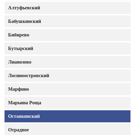
Алтуфьевский
Бабушкинский
Бибирево
Бутырский
Лианозово
Лосиноостровский
Марфино
Марьина Роща
Останкинский
Отрадное